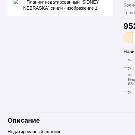
Колич
Торго
95
Нали
—
ул.
—
ул.
—
ул.
Инд
63с
—
ул.
Описание
Недатированный планинг