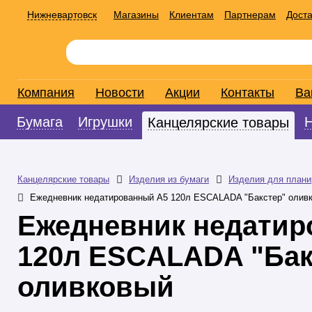
Нижневартовск
Магазины
Клиентам
Партнерам
Доста
Компания
Новости
Акции
Контакты
Ва
Бумага
Игрушки
Канцелярские товары
Канцелярские товары
Изделия из бумаги
Изделия для плани
Ежедневник недатированный А5 120л ESCALADA "Бакстер" олив
Ежедневник недатир
120л ESCALADA "Бак
оливковый