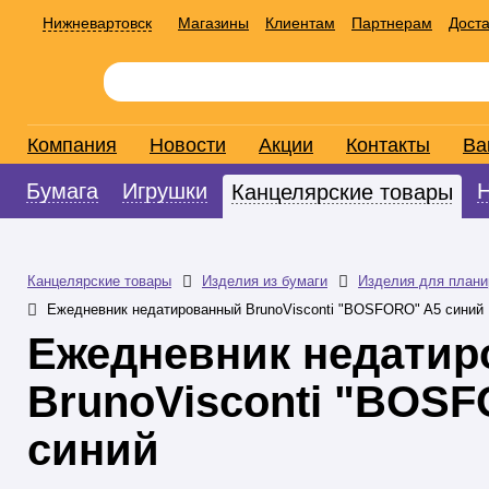
Нижневартовск
Магазины
Клиентам
Партнерам
Доста
Компания
Новости
Акции
Контакты
Ва
Бумага
Игрушки
Канцелярские товары
Канцелярские товары
Изделия из бумаги
Изделия для плани
Ежедневник недатированный BrunoVisconti "BOSFORO" A5 синий
Ежедневник недати
BrunoVisconti "BOS
синий