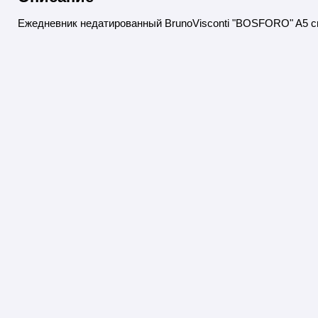
Ежедневник недатированный BrunoVisconti "BOSFORO" A5 с