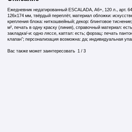
Ежедневник недатированный ESCALADA, А6+, 120 л., арт.
126х174 мм, твёрдый переплёт, материал обложки: искусстве
крепления блока: ниткошвейный; декор: блинтовое тиснение; 
м², печать в одну краску (линия), справочный материал: есть
закладка/-и: одно ляссе, каптал: есть; форзац: печать пант
клапан"; персонализация возможна: да; индивидуальная упа
Вас также может заинтересовать 1 / 3