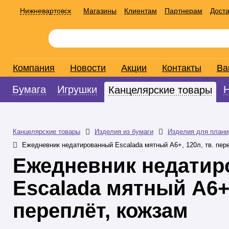
Нижневартовск
Магазины
Клиентам
Партнерам
Доста
Компания
Новости
Акции
Контакты
Ва
Бумага
Игрушки
Канцелярские товары
Канцелярские товары
Изделия из бумаги
Изделия для плани
Ежедневник недатированный Escalada мятный А6+, 120л, тв. пер
Ежедневник недати
Escalada мятный А6+,
переплёт, кожзам