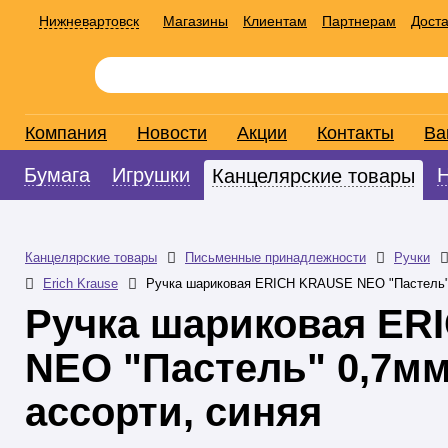
Нижневартовск
Магазины
Клиентам
Партнерам
Доста
Компания
Новости
Акции
Контакты
Ва
Бумага
Игрушки
Канцелярские товары
Канцелярские товары
Письменные принадлежности
Ручки
Erich Krause
Ручка шариковая ERICH KRAUSE NEO "Пастель" 0
Ручка шариковая ER
NEO "Пастель" 0,7мм
ассорти, синяя