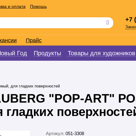
вка и оплата
Помощь
+7 
Заказ
кансии
Прайс
Новый Год
Продукты
Товары для художников
ый, для гладких поверхностей
AUBERG "POP-ART" Р
я гладких поверхносте
Артикул:
051-3308