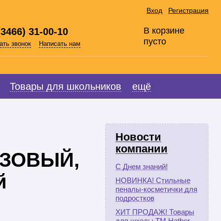
Вход
Регистрация
В корзине
(3466) 31-00-10
пусто
ать звонок
Написать нам
Товары для школьников
ещё
Новости
компании
ОЗОВЫЙ,
С Днем знаний!
й
НОВИНКА! Стильные
пеналы-косметички для
подростков
ХИТ ПРОДАЖ! Товары
для школы ТМ Hatber