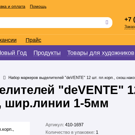
вка и оплата
Помощь
+7 
Заказ
кансии
Прайс
Новый Год
Продукты
Товары для художников
Набор маркеров выделителей "deVENTE" 12 шт. пл.корп., скош.нако
елителей "deVENTE" 12
., шир.линии 1-5мм
Артикул:
410-1697
Количество в упаковке:
1