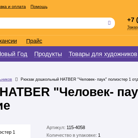
вка и оплата
Помощь
+7 
Заказ
кансии
Прайс
Новый Год
Продукты
Товары для художников
ьников
Рюкзак дошкольный HATBER "Человек- паук" полиэстер 1 от
HATBER "Человек- пау
ие
Артикул:
115-4058
Количество в упаковке:
1