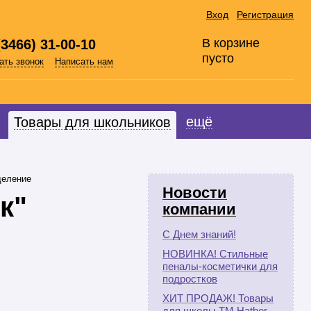
Вход
Регистрация
В корзине
(3466) 31-00-10
пусто
ать звонок
Написать нам
ещё
Товары для школьников
деление
Новости
к"
компании
С Днем знаний!
НОВИНКА! Стильные
пеналы-косметички для
подростков
ХИТ ПРОДАЖ! Товары
для школы ТМ Hatber