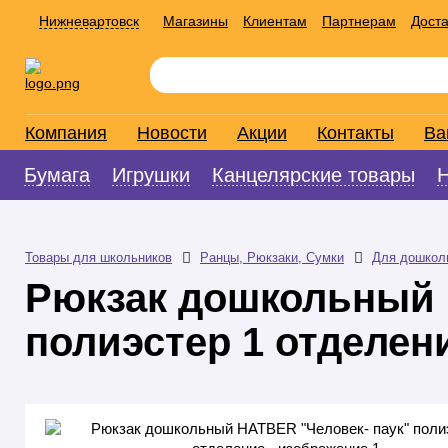
Нижневартовск
Магазины
Клиентам
Партнерам
Доста
Компания
Новости
Акции
Контакты
Ва
Бумага
Игрушки
Канцелярские товары
Товары для школьников
Ранцы, Рюкзаки, Сумки
Для дошкол
Рюкзак дошкольный 
полиэстер 1 отделен