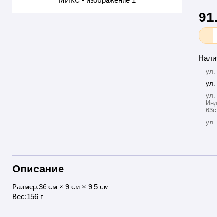
91
Нали
—
ул.
ул.
—
ул.
Инд
63с
—
ул.
Описание
Размер:36 см × 9 см × 9,5 см
Вес:156 г