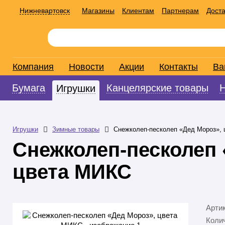
Нижневартовск
Магазины
Клиентам
Партнерам
Доста
Компания
Новости
Акции
Контакты
Ва
Бумага
Канцелярские товары
Игрушки
Игрушки
Зимные товары
Снежколеп-песколеп «Дед Мороз»,
Снежколеп-песколеп 
цвета МИКС
Арти
Колич