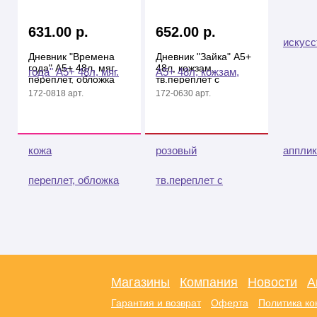
631.00 р.
652.00 р.
Дневник "Времена
Дневник "Зайка" А5+
года" А5+ 48л, мяг.
48л, кожзам,
переплет, обложка
тв.переплет с
ПВХ, декор
поролоном,
172-0818 арт.
172-0630 арт.
аппликация
Магазины
Компания
Новости
А
Гарантия и возврат
Оферта
Политика к