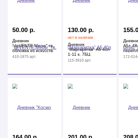
50.00 р.
130.00 р.
155.0
НЕТ В НАЛИЧИИ
Дневник
Дневни
Дневник
"deVENTE.Meow" тв.
А5+ 48л
"Маргаритка" А5 40л
обложка из искусств.
перепл
1-11 к, 7БЦ
кожи, аппликация
410-1875 арт.
172-0144
115-3910 арт.
164.00 р.
201.00 р.
208.0