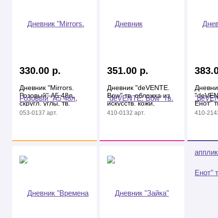
330.00 р.
351.00 р.
383.0
Дневник "Mirrors.
Дневник "deVENTE.
Дневни
Розовый" А5 48л,
Bow" тв. обложка из
"deVEN
скругл. углы, тв.
искусств. кожи,
Енот" т
обложка, искусств.
розовый
искусст
053-0137 арт.
410-0132 арт.
410-2143
кожа
апплик