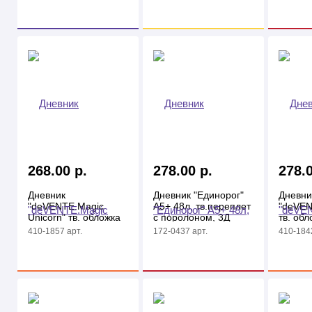
268.00 р.
278.00 р.
278.0
Дневник
Дневник "Единорог"
Дневни
"deVENTE.Magic
А5+ 48л, тв.переплет
"deVEN
Unicorn" тв. обложка
с поролоном, 3Д
тв. обл
из искусств. кожи,
дизайн, серый
искусст
410-1857 арт.
172-0437 арт.
410-1842
аппликация
апплик