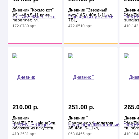
Дневник "Космо кот"
Дневник "Звездный
Дневни
А5+ 48л 5-11 кл тв.
путь" А5+ 40л 1-11 кл.
"deVEN
переплёт, гл.
7БЦ
sunglas
ламинация
обложка
172-0789 арт.
472-0510 арт.
410-1422
кожи, 
210.00 р.
251.00 р.
265.0
Дневник
Дневник "
Дневни
"deVENTE.Unique" тв.
Chameleon.Фиолетовый"
"deVEN
обложка из искусств.
А5 48л. 5-11кл,
тв. обл
кожи
интегр. перепл со
искусст
410-2531 арт.
053-0455 арт.
410-1843
съем. обложкой
апплик