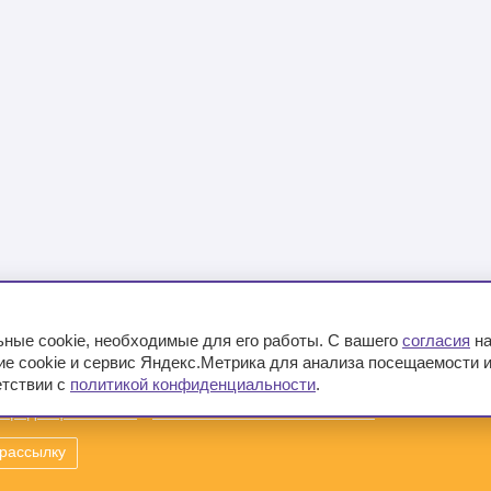
ьные cookie, необходимые для его работы. С вашего
согласия
на
е cookie и сервис Яндекс.Метрика для анализа посещаемости 
кции
Контакты
Вакансии
Прайс
етствии с
политикой конфиденциальности
.
онфиденциальности
Пользовательское соглашение
 рассылку