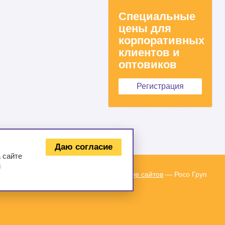
Специальные
цены для
корпоративных
клиентов и
оптовиков
Регистрация
Даю согласие
 сайте
и
Создание сайтов
— Росо Груп