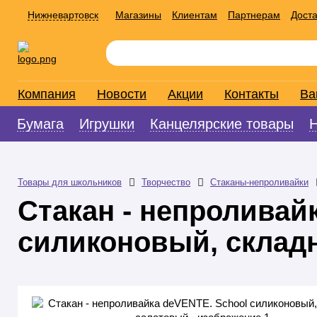
Нижневартовск
Магазины
Клиентам
Партнерам
Доста
Компания
Новости
Акции
Контакты
Ва
Бумага
Игрушки
Канцелярские товары
Товары для школьников
Творчество
Стаканы-непроливайки
Стакан - непроливай
силиконовый, склад