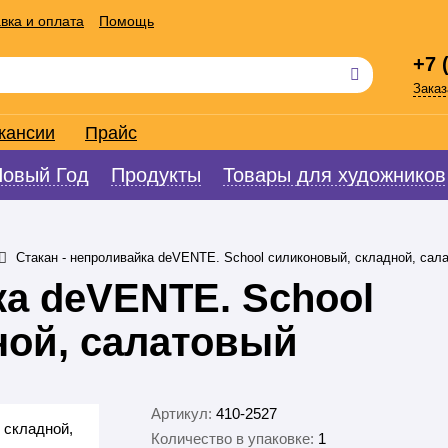
вка и оплата
Помощь
+7 
Заказ
кансии
Прайс
Новый Год
Продукты
Товары для художников
Стакан - непроливайка deVENTE. School силиконовый, складной, сал
ка deVENTE. School
ной, салатовый
Артикул:
410-2527
Количество в упаковке:
1