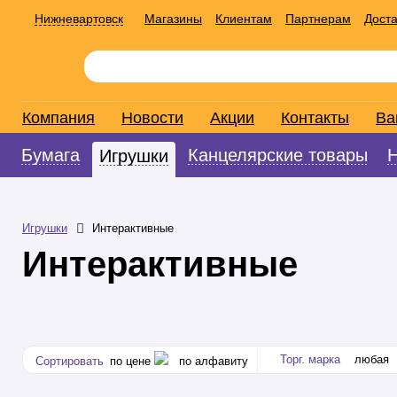
Нижневартовск
Магазины
Клиентам
Партнерам
Доста
Компания
Новости
Акции
Контакты
Ва
Бумага
Канцелярские товары
Игрушки
Игрушки
Интерактивные
Интерактивные
Торг. марка
любая
Сортировать
по цене
по алфавиту