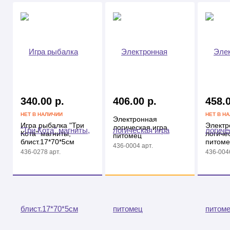
340.00 р.
406.00 р.
458.0
НЕТ В НАЛИЧИИ
НЕТ В Н
Электронная
Игра рыбалка "Три
Электр
логическая игра
Кота" магниты,
логиче
питомец
блист.17*70*5см
питоме
436-0004 арт.
436-0278 арт.
436-0046