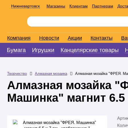
Нижневартовск
Магазины
Клиентам
Партнерам
Доста
Компания
Новости
Акции
Контакты
Ва
Бумага
Игрушки
Канцелярские товары
Творчество
Алмазная мозаика
Алмазная мозайка "ФРЕЯ. Маш
Алмазная мозайка "
Машинка" магнит 6.5 
Арти
Колич