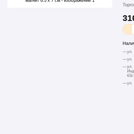
Торго
31
Нали
—
ул.
—
ул.
—
ул.
Инд
63с
—
ул.