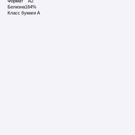
Формат A2
Белизна164%
Класс бумаги А