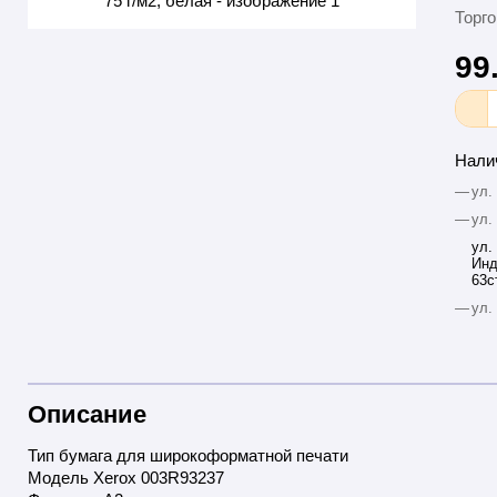
Торго
99
Нали
—
ул.
—
ул.
ул.
Инд
63с
—
ул.
Описание
Тип бумага для широкоформатной печати
Модель Xerox 003R93237