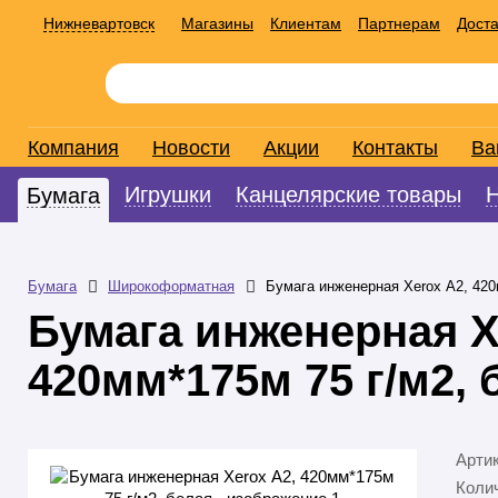
Нижневартовск
Магазины
Клиентам
Партнерам
Доста
Компания
Новости
Акции
Контакты
Ва
Игрушки
Канцелярские товары
Бумага
Бумага
Широкоформатная
Бумага инженерная Xerox А2, 420
Бумага инженерная X
420мм*175м 75 г/м2, 
Арти
Колич