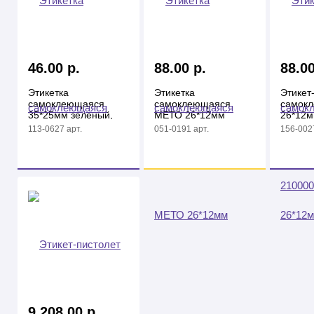
46.00 р.
88.00 р.
88.00
Этикетка
Этикетка
Этикет
самоклеющаяся
самоклеющаяся
самок
35*25мм зеленый,
МЕТО 26*12мм
26*12м
200шт/рулон
зеленые
113-0627 арт.
051-0191 арт.
156-0027
(средняя)
9 208.00 р.