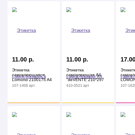
11.00 р.
11.00 р.
17.00
Этикетка
Этикетка
Этикет
самоклеющаяся
самоклеющая А4
самок
Lomond 2100175 A4
"deVENTE"210*297
LOMON
33.4x64мм 24шт на
белые
белая 
107-1406 арт.
410-0521 арт.
107-1626
листе/50л./белый
210000
универс. (с
покрытием)