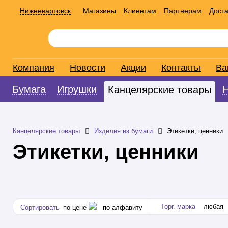
Нижневартовск
Магазины
Клиентам
Партнерам
Доста
Компания
Новости
Акции
Контакты
Ва
Бумага
Игрушки
Канцелярские товары
Канцелярские товары
Изделия из бумаги
Этикетки, ценники
Этикетки, ценники
Торг. марка
любая
Сортировать
по цене
по алфавиту