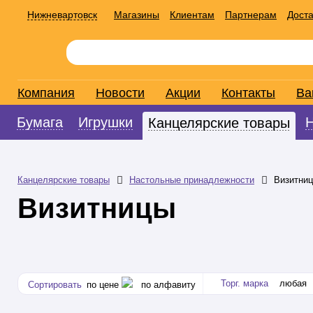
Нижневартовск
Магазины
Клиентам
Партнерам
Доста
Компания
Новости
Акции
Контакты
Ва
Бумага
Игрушки
Канцелярские товары
Канцелярские товары
Настольные принадлежности
Визитни
Визитницы
Торг. марка
любая
Сортировать
по цене
по алфавиту