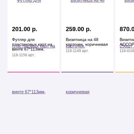
201.00 р.
259.00 р.
870.0
Футляр для
Визитница на 48
Визитн
пластиковых карт на
карточек, коричневая
АССОР
винте 67*113мм,
118-1149 арт.
118-0108
фиолетовый
118-1156 арт.