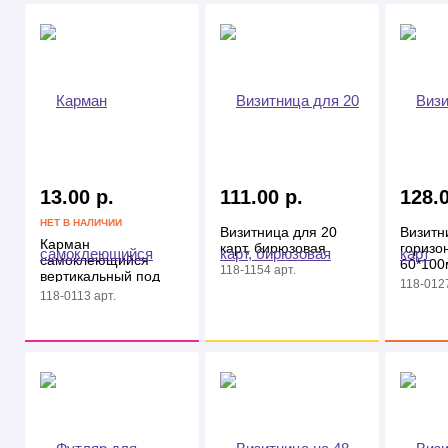
13.00 р.
111.00 р.
128.0
НЕТ В НАЛИЧИИ
Визитница для 20
Визитн
Карман
карт, бирюзовая
горизо
самоклеющийся
60*100
118-1154 арт.
вертикальный под
118-0127
визитку
118-0113 арт.