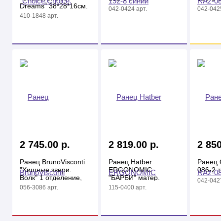
Dreams" 38*28*16см.
042-0424 арт.
042-0425
жесткая спинка. 1отд,
410-1848 арт.
2 кармана, на
молнии, синий
2 745.00 р.
2 819.00 р.
2 850
Ранец BrunoVisconti
Ранец Hatber
Ранец G
"Хищные звери.
ERGONOMIC
086-2 
Волк" 1 отделение,
"БАРБИ" матер.
042-0427
на молнии, синий
светоотрож, 2
056-3086 арт.
115-0400 арт.
отделения, подвеска,
на молнии