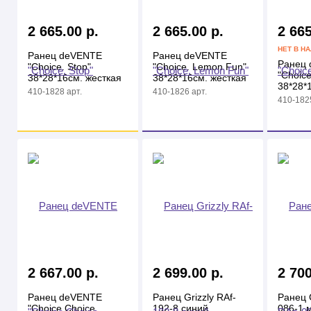
2 665.00 р.
2 665.00 р.
2 665
НЕТ В Н
Ранец deVENTE
Ранец deVENTE
Ранец
"Choice. Stop"
"Choice. Lemon Fun"
"Choic
38*28*16см. жесткая
38*28*16см. жесткая
38*28*
спинка. 1 отделения,
спинка. 1отд, 2
410-1828 арт.
410-1826 арт.
спинка
на молнии
кармана, на молнии,
410-1825
на мол
черный
2 667.00 р.
2 699.00 р.
2 700
Ранец deVENTE
Ранец Grizzly RAf-
Ранец G
"Choice.Choice.
192-8 синий
086-1 