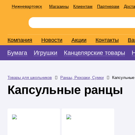
Нижневартовск
Магазины
Клиентам
Партнерам
Доста
Компания
Новости
Акции
Контакты
Ва
Бумага
Игрушки
Канцелярские товары
Товары для школьников
Ранцы, Рюкзаки, Сумки
Капсульные
Капсульные ранцы