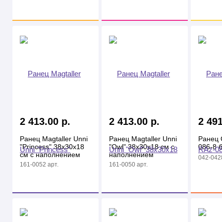
кармана, с
брелок, на молнии
термосумкой
2 413.00 р.
2 413.00 р.
2 491
Ранец Magtaller Unni
Ранец Magtaller Unni
Ранец G
"Princess" 38х30х18
"Owl" 38х30х18 см c
086-8 
см c наполнением
наполнением
042-0428
(мешок+пенал)
(мешок+пенал)
161-0052 арт.
161-0050 арт.
фиолетовый
розовый