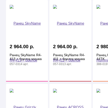
2 964.00 р.
2 964.00 р.
2 980
Ранец SkyName R4-
Ранец SkyName R4-
Ранец 
413 + брелок мишка
411 + брелок мишка
44ТK
057-0314 арт.
057-0313 арт.
388-0197