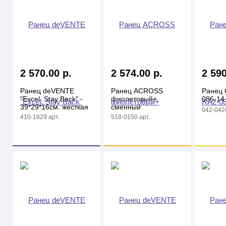
2 570.00 р.
2 574.00 р.
2 590
Ранец deVENTE
Ранец ACROSS
Ранец G
"Excel. Stay Back"
фиолетовый+
086-14
39*29*16см. жесткая
сменный
042-0426
спинка. 1 отделения,
мешок+брелок
410-1829 арт.
518-0150 арт.
на молнии