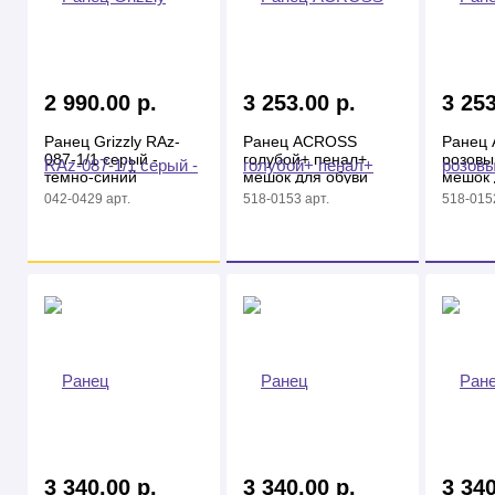
2 990.00 р.
3 253.00 р.
3 253
Ранец Grizzly RAz-
Ранец ACROSS
Ранец
087-1/1 серый -
голубой+ пенал+
розовы
темно-синий
мешок для обуви
мешок 
042-0429 арт.
518-0153 арт.
518-0152
3 340.00 р.
3 340.00 р.
3 340