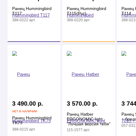
Ранец Hummingbird
Ранец Hummingbird
Ранец 
T117
T115(Pur)
T114
388-0222 арт.
388-0220 арт.
388-0219
3 490.00 р.
3 570.00 р.
3 744
НЕТ В НАЛИЧИИ
Ранец Hatber
Ранец 
Ранец Hummingbird
ERGONOMIC light
+ брел
TK79
"Лучшая версия тебя"
057-0311
матер. светоотрож, 1
388-0215 арт.
115-1577 арт.
отделение 2 кармана