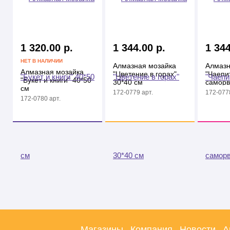
1 320.00 р.
1 344.00 р.
1 344
НЕТ В НАЛИЧИИ
Алмазная мозайка
Алмазн
Алмазная мозайка
"Цветение в горах"
"Чаепи
"Букет и книги" 40*50
30*40 см
саморв
см
см
172-0779 арт.
172-0778
172-0780 арт.
Магазины
Компания
Новости
А