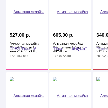
527.00 р.
605.00 р.
640.0
Алмазная мозайка
Алмазная мозайка
Алмазн
ФРЕЯ "Розовый
"Пастельный букет"
"Мороз
зайка" ALVF-001,
40*50 см
21*30 
4*8см, брелок
472-0567 арт.
172-0772 арт.
288-0295