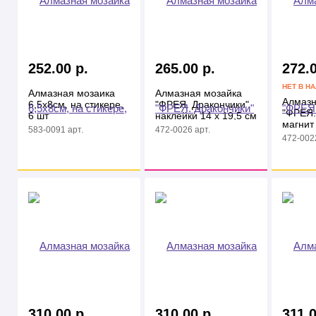
252.00 р.
265.00 р.
272.0
НЕТ В Н
Алмазная мозаика
Алмазная мозайка
Алмазн
6,5х8см, на стикере,
"ФРЕЯ. Дракончики"
"ФРЕЯ.
6 шт
наклейки 14 х 19,5 см
магнит 
583-0091 арт.
472-0026 арт.
472-0022
310.00 р.
310.00 р.
311.0