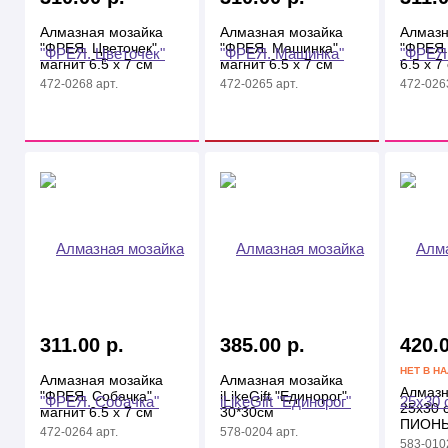
Алмазная мозайка
Алмазная мозайка
Алмазн
"ФРЕЯ. Цветочек"
"ФРЕЯ. Машинка"
"ФРЕЯ.
магнит 6.5 х 7 см
магнит 6.5 х 7 см
6.5 х 7
472-0268 арт.
472-0265 арт.
472-0263
311.00 р.
385.00 р.
420.0
НЕТ В Н
Алмазная мозайка
Алмазная мозайка
Алмазн
"ФРЕЯ. Собачка"
iLikeGift "Единорог"
25х30
магнит 6.5 х 7 см
30*30см
ПИОН
472-0264 арт.
578-0204 арт.
583-0102