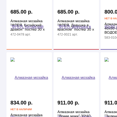
685.00 р.
685.00 р.
800.0
НЕТ В Н
Алмазная мозайка
Алмазная мозайка
Алмазн
"ФРЕЯ. Китайский
"ФРЕЯ. Девушка в
40х50
дракон" постер 30 х
красном" постер 30 х
ВОДО
30 см
30 см
472-0478 арт.
472-0021 арт.
583-0104
834.00 р.
911.00 р.
911.0
НЕТ В НАЛИЧИИ
Алмазная мозайка
Алмазн
Алмазная мозайка
"Яркие маки" 30*40
"Зелен