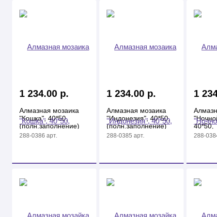
1 234.00 р.
1 234.00 р.
1 234
Алмазная мозаика
Алмазная мозаика
Алмазн
"Кошка", 40*50,
"Индонезия", 40*50,
"Ночно
(полн.заполнение)
(полн.заполнение)
40*50,
(полн.
288-0386 арт.
288-0385 арт.
288-0384