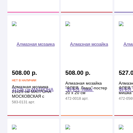
508.00 р.
508.00 р.
527.0
НЕТ В НАЛИЧИИ
Алмазная мозайка
Алмазн
Алмазная мозаика
"ФРЕЯ. Лама" постер
ФРЕЯ 
21х25 см МАТРОНА
20 х 20 см
мишка"
МОСКОВСКАЯ с
5,5*6,5
472-0018 арт.
472-0569
мольбертом
583-0131 арт.