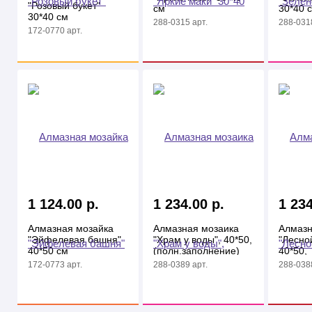
"Розовый букет"
см
30*40 
30*40 см
288-0315 арт.
288-0318
172-0770 арт.
1 124.00 р.
1 234.00 р.
1 234
Алмазная мозайка
Алмазная мозаика
Алмазн
"Эйфелевая башня"
"Храм у воды", 40*50,
"Лесно
40*50 см
(полн.заполнение)
40*50,
(полн.
172-0773 арт.
288-0389 арт.
288-0388