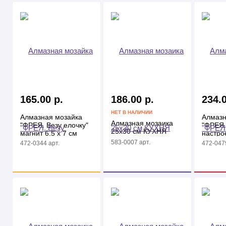
165.00 р.
186.00 р.
234.0
НЕТ В НАЛИЧИИ
Алмазная мозайка
Алмазн
Алмазная мозаика
"ФРЕЯ. Везу елочку"
"ФРЕЯ.
25х30 см КУХНЯ
магнит 6.5 х 7 см
настро
14,8 х 
583-0007 арт.
472-0344 арт.
472-0479