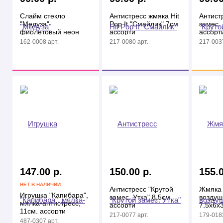
Слайм стекло
Антистресс жмяка Hit
Антист
"Медуза"
Pop It "Смайлик" 7см
замес.
фиолетовый неон
ассорти
ассорт
100гр
162-0008 арт.
217-0080 арт.
217-0037
147.00 р.
150.00 р.
155.0
НЕТ В НАЛИЧИИ
Антистресс "Крутой
Жмяка 
Игрушка "Капибара",
замес. Утка" 8,5см
воздуш
мялка-антистресс,
ассорти
7,5х6х
11см, ассорти
217-0077 арт.
179-0183
487-0307 арт.