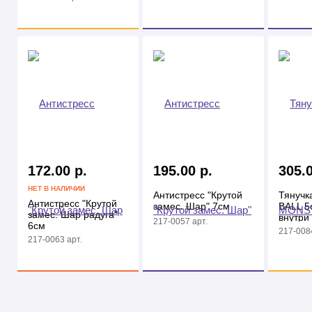
172.00 р.
195.00 р.
305.0
НЕТ В НАЛИЧИИ
Антистресс "Крутой
Тянуч
Антистресс "Крутой
замес. Шар" 7см
BALL 5
замес. Шар радуга"
внутри
217-0057 арт.
6см
217-0084
217-0063 арт.