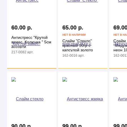
60.00 р.
65.00 р.
69.00
НЕТ В НАЛИЧИИ
НЕТ В Н
Антистресс "Крутой
Слайм "Стекло"
Слайм 
замес. Колючка " 5см
красный 90гр с
"Медуз
ассорти
капсулой золото
неон 1
217-0082 арт.
внутри
162-0016 арт.
162-0012
90.00 р.
99.00 р.
99.00