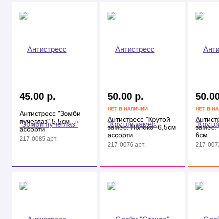
45.00 р.
50.00 р.
50.00
НЕТ В НАЛИЧИИ
НЕТ В Н
Антистресс "Зомби
Антистресс "Крутой
Антист
пучеглаз" 5,5см
замес. Яблоко" 6,5см
замес.
ассорти
ассорти
6см
217-0085 арт.
217-0076 арт.
217-0072