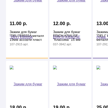
11.00 р.
12.00 р.
13.00
Зажим для бумаг
Зажим для бумаг
Зажимы
"DELI"E8555A металл
ERICH KRAUSE
"DELI"
19мм ассорти пласт.
"Классика" 15 мм
металл
кор.
черный
пласт. 
107-2915 арт.
037-3942 арт.
107-2911
18.00 р.
19.00 р.
25.00