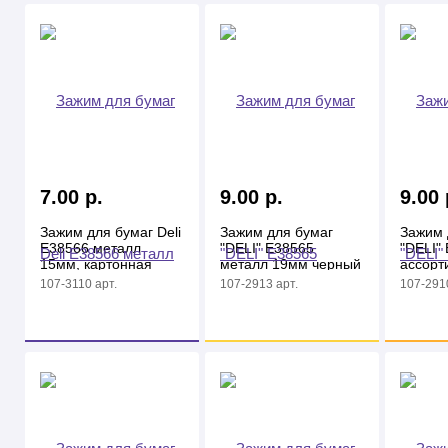
7.00 р.
9.00 р.
9.00 
Зажим для бумаг Deli
Зажим для бумаг
Зажим 
E38566 металл
"DELI" E38565
"DELI"
15мм, картонная
металл 19мм черный
ассорти
коробка, черный
карт. кор.
107-3110 арт.
107-2913 арт.
107-2910