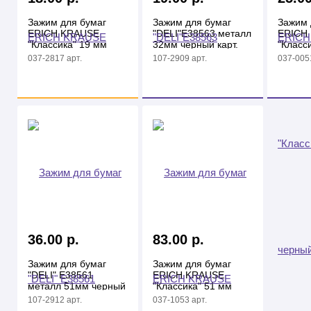
Зажим для бумаг
Зажим для бумаг
Зажим 
ERICH KRAUSE
"DELI"E38563 металл
ERICH
"Классика" 19 мм
32мм черный карт.
"Класс
цветной
коробка
черны
037-2817 арт.
107-2909 арт.
037-0051
36.00 р.
83.00 р.
Зажим для бумаг
Зажим для бумаг
"DELI" E38561
ERICH KRAUSE
металл 51мм черный
"Классика" 51 мм
карт. кор.
черный
107-2912 арт.
037-1053 арт.