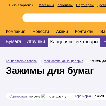
Нижневартовск
Магазины
Клиентам
Партнерам
Доста
Компания
Новости
Акции
Контакты
Ва
Бумага
Игрушки
Канцелярские товары
Канцелярские товары
Мелкоофисная канцелярия
Зажимы дл
Зажимы для бумаг
Торг. марка
любая
Сортировать
по цене
по алфавиту