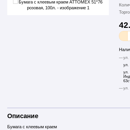
Колич
Торго
42
Нали
—
ул.
ул.
ул.
Инд
63с
—
ул.
Описание
Бумага с клеевым краем