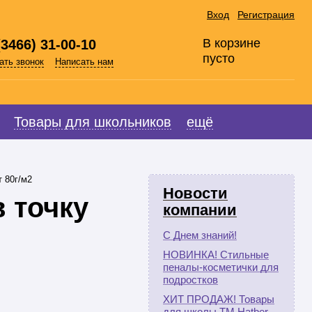
Вход
Регистрация
В корзине
(3466) 31-00-10
пусто
ать звонок
Написать нам
Товары для школьников
ещё
 80г/м2
Новости
в точку
компании
С Днем знаний!
НОВИНКА! Стильные
пеналы-косметички для
подростков
ХИТ ПРОДАЖ! Товары
для школы ТМ Hatber