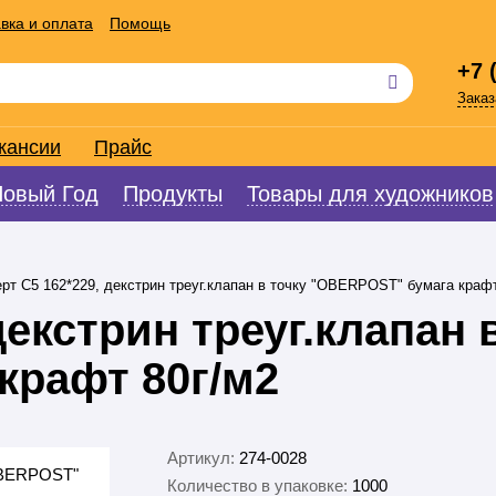
вка и оплата
Помощь
+7 
Заказ
кансии
Прайс
Новый Год
Продукты
Товары для художников
рт С5 162*229, декстрин треуг.клапан в точку "OBERPOST" бумага крафт
декстрин треуг.клапан 
крафт 80г/м2
Артикул:
274-0028
Количество в упаковке:
1000