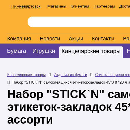
Нижневартовск
Магазины
Клиентам
Партнерам
Доста
Компания
Новости
Акции
Контакты
Ва
Бумага
Игрушки
Канцелярские товары
Канцелярские товары
Изделия из бумаги
Самоклеящиеся за
Набор "STICK`N" самоклеящихся этикеток-закладок 45*8 8 *20 л 
Набор "STICK`N" са
этикеток-закладок 45*
ассорти