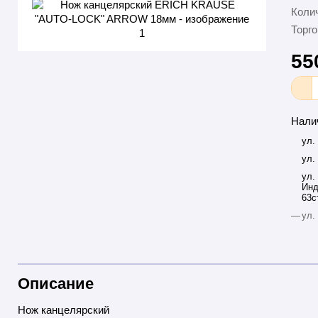
Колич
Торго
55
Нали
ул.
ул.
ул.
Инд
63с
—
ул.
Описание
Нож канцелярский