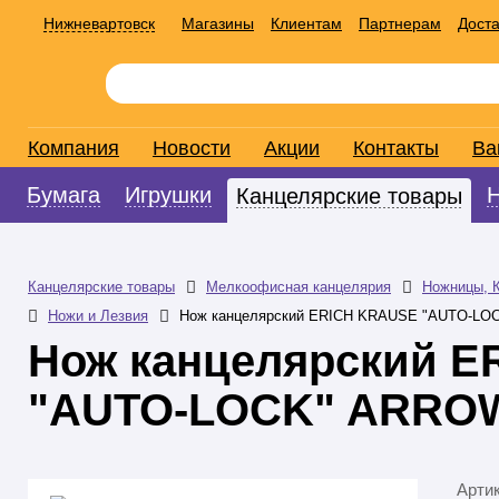
Нижневартовск
Магазины
Клиентам
Партнерам
Доста
Компания
Новости
Акции
Контакты
Ва
Бумага
Игрушки
Канцелярские товары
Канцелярские товары
Мелкоофисная канцелярия
Ножницы, К
Ножи и Лезвия
Нож канцелярский ERICH KRAUSE "AUTO-LO
Нож канцелярский 
"AUTO-LOCK" ARRO
Арти