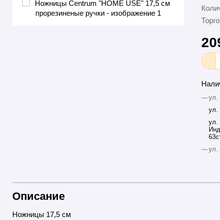
Колич
Торго
20
Нали
—
ул.
ул.
ул.
Инд
63с
—
ул.
Описание
Ножницы 17,5 см