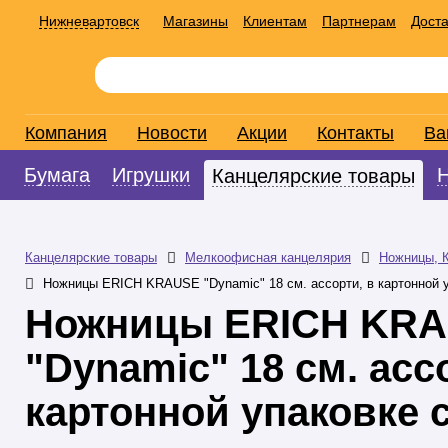
Нижневартовск
Магазины
Клиентам
Партнерам
Доста
Компания
Новости
Акции
Контакты
Ва
Бумага
Игрушки
Канцелярские товары
Канцелярские товары
Мелкоофисная канцелярия
Ножницы, К
Ножницы ERICH KRAUSE "Dynamic" 18 см. ассорти, в картонной 
Ножницы ERICH KR
"Dynamic" 18 см. асс
картонной упаковке 