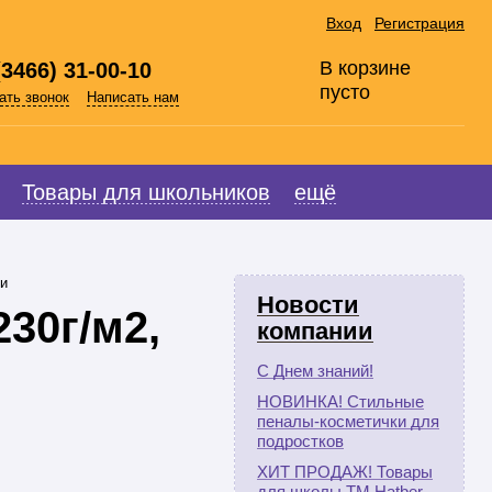
Вход
Регистрация
В корзине
(3466) 31-00-10
пусто
ать звонок
Написать нам
Товары для школьников
ещё
ти
Новости
30г/м2,
компании
С Днем знаний!
НОВИНКА! Стильные
пеналы-косметички для
подростков
ХИТ ПРОДАЖ! Товары
для школы ТМ Hatber