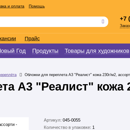
вка и оплата
Помощь
+7 
Заказ
кансии
Прайс
Новый Год
Продукты
Товары для художников
переплёта
Обложки для переплета А3 "Реалист" кожа 230г/м2, ассор
та А3 "Реалист" кожа 2
Артикул:
045-0055
Количество в упаковке:
1