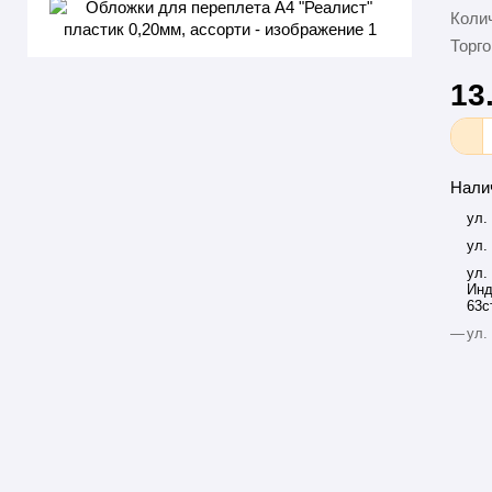
Колич
Торго
13
Нали
ул.
ул.
ул.
Инд
63с
—
ул.