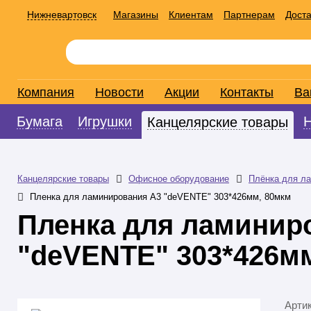
Нижневартовск
Магазины
Клиентам
Партнерам
Доста
Компания
Новости
Акции
Контакты
Ва
Бумага
Игрушки
Канцелярские товары
Канцелярские товары
Офисное оборудование
Плёнка для л
Пленка для ламинирования А3 "deVENTE" 303*426мм, 80мкм
Пленка для ламинир
"deVENTE" 303*426м
Арти