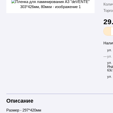
Колич
Торго
29
Нали
ул.
—
ул.
ул.
Инд
63с
ул.
Описание
Размер - 297*420мм