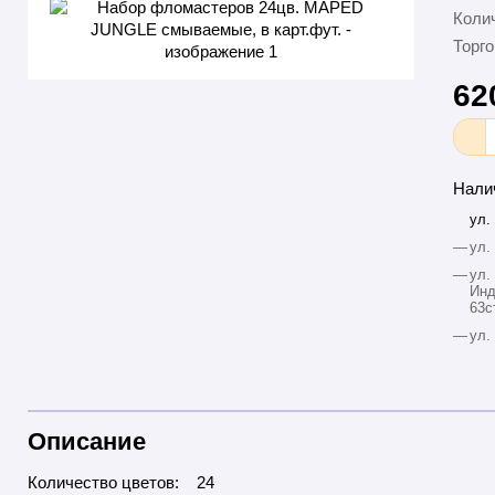
Колич
Торго
62
Нали
ул.
—
ул.
—
ул.
Инд
63с
—
ул.
Описание
Количество цветов: 24