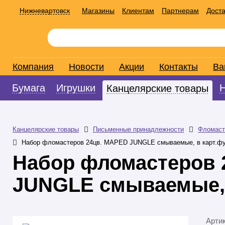
Нижневартовск
Магазины
Клиентам
Партнерам
Доста
Компания
Новости
Акции
Контакты
Ва
Бумага
Игрушки
Канцелярские товары
Канцелярские товары
Письменные принадлежности
Фломаст
Набор фломастеров 24цв. MAPED JUNGLE смываемые, в карт.фу
Набор фломастеров 
JUNGLE смываемые, в
Арти