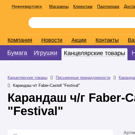
Нижневартовск
Магазины
Клиентам
Партнерам
Доста
Компания
Новости
Акции
Контакты
Ва
Бумага
Игрушки
Канцелярские товары
Канцелярские товары
Письменные принадлежности
Каранда
Карандаш ч/г Faber-Castell "Festival"
Карандаш ч/г Faber-Ca
"Festival"
Арти