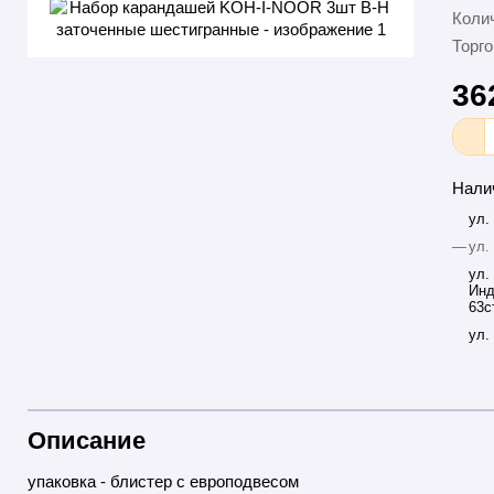
Колич
Торго
36
Нали
ул.
—
ул.
ул.
Инд
63с
ул.
Описание
упаковка - блистер с европодвесом