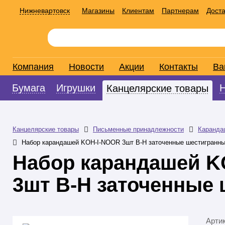
Нижневартовск
Магазины
Клиентам
Партнерам
Доста
Компания
Новости
Акции
Контакты
Ва
Бумага
Игрушки
Канцелярские товары
Канцелярские товары
Письменные принадлежности
Каранда
Набор карандашей KOH-I-NOOR 3шт В-Н заточенные шестигранн
Набор карандашей K
3шт В-Н заточенные
Арти