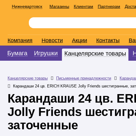
Нижневартовск
Магазины
Клиентам
Партнерам
Доста
Компания
Новости
Акции
Контакты
Ва
Бумага
Игрушки
Канцелярские товары
Канцелярские товары
Письменные принадлежности
Каранда
Карандаши 24 цв. ERICH KRAUSE Jolly Friends шестигранные, за
Карандаши 24 цв. E
Jolly Friends шестиг
заточенные