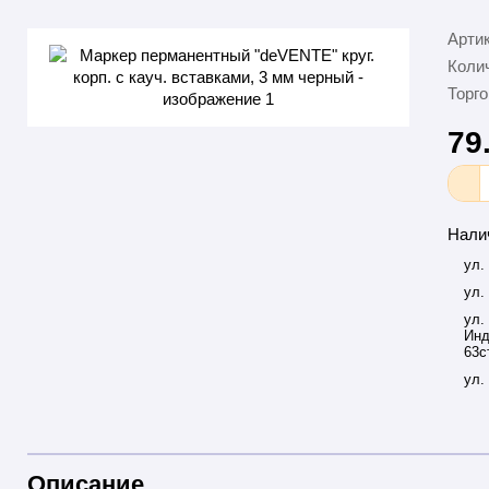
Арти
Колич
Торго
79
Нали
ул.
ул.
ул.
Инд
63с
ул.
Описание