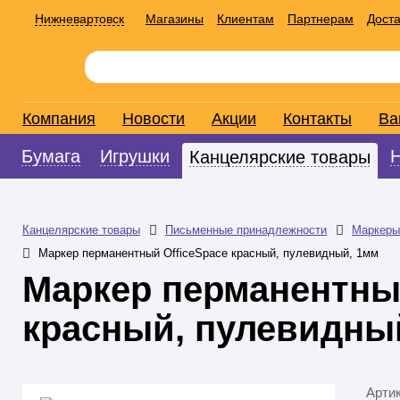
Нижневартовск
Магазины
Клиентам
Партнерам
Доста
Компания
Новости
Акции
Контакты
Ва
Бумага
Игрушки
Канцелярские товары
Канцелярские товары
Письменные принадлежности
Маркеры
Маркер перманентный OfficeSpace красный, пулевидный, 1мм
Маркер перманентный
красный, пулевидны
Арти