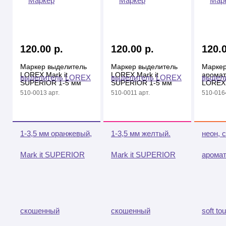
120.00 р.
120.00 р.
120.0
Маркер выделитель
Маркер выделитель
Маркер
LOREX Mark it
LOREX Mark it
аромат
SUPERIOR 1-5 мм
SUPERIOR 1-5 мм
LOREX
зеленый неон,
желтый неон,
1-3,5 
510-0013 арт.
510-0011 арт.
510-0164
скошенный, soft touch
скошенный, soft touch
скоше