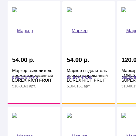
54.00 р.
54.00 р.
120.0
Маркер выделитель
Маркер выделитель
Маркер
ароматизированный
ароматизированный
LOREX 
LOREX RICH FRUIT
LOREX RICH FRUIT
SUPER
1-3,5 мм оранжевый,
1-3,5 мм желтый.
оранжн
510-0163 арт.
510-0161 арт.
510-0015
скошенный
скошенный
скошенн