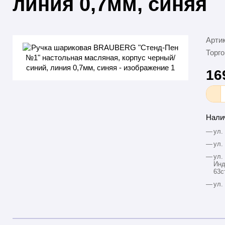
линия 0,7мм, синяя
Арти
Торго
16
Нали
—
ул.
—
ул.
—
ул.
Инд
63с
—
ул.