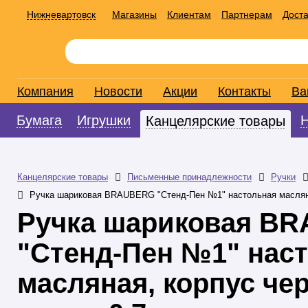
Нижневартовск
Магазины
Клиентам
Партнерам
Доста
Компания
Новости
Акции
Контакты
Ва
Бумага
Игрушки
Канцелярские товары
Канцелярские товары
Письменные принадлежности
Ручки
Ручка шариковая BRAUBERG "Стенд-Пен №1" настольная масляная
Ручка шариковая B
"Стенд-Пен №1" нас
масляная, корпус че