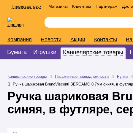
Нижневартовск
Магазины
Клиентам
Партнерам
Доста
Компания
Новости
Акции
Контакты
Ва
Бумага
Игрушки
Канцелярские товары
Канцелярские товары
Письменные принадлежности
Ручки
Ручка шариковая BrunoVisconti BERGAMO 0,7мм синяя, в футляр
Ручка шариковая Br
синяя, в футляре, с