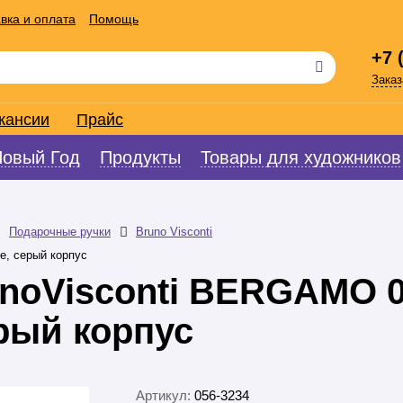
вка и оплата
Помощь
+7 
Заказ
кансии
Прайс
Новый Год
Продукты
Товары для художников
Подарочные ручки
Bruno Visconti
е, серый корпус
unoVisconti BERGAMO 
ерый корпус
Артикул:
056-3234