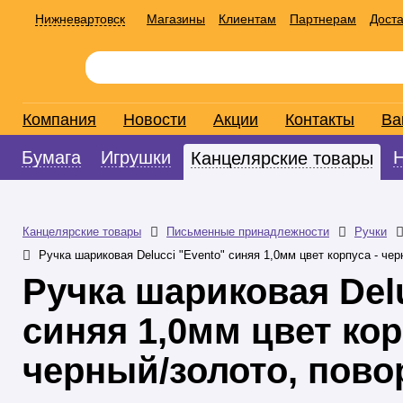
Нижневартовск
Магазины
Клиентам
Партнерам
Доста
Компания
Новости
Акции
Контакты
Ва
Бумага
Игрушки
Канцелярские товары
Канцелярские товары
Письменные принадлежности
Ручки
Ручка шариковая Delucci "Evento" синяя 1,0мм цвет корпуса - чер
Ручка шариковая Delu
синяя 1,0мм цвет кор
черный/золото, повор