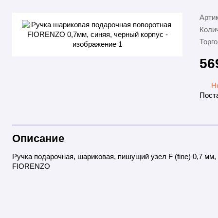
Арти
Колич
Торго
56
Н
Поста
Описание
Ручка подарочная, шариковая, пишущий узел F (fine) 0,7 мм,
FIORENZO