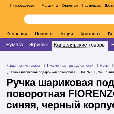
Нижневартовск
Магазины
Клиентам
Партнерам
Доста
Компания
Новости
Акции
Контакты
Ва
Бумага
Игрушки
Канцелярские товары
Канцелярские товары
Письменные принадлежности
Ручки
Ручка шариковая подарочная поворотная FIORENZO 0,7мм, синяя
Ручка шариковая по
поворотная FIORENZ
синяя, черный корпу