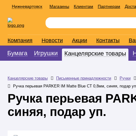
Нижневартовск
Магазины
Клиентам
Партнерам
Доста
Компания
Новости
Акции
Контакты
Ва
Бумага
Игрушки
Канцелярские товары
Канцелярские товары
Письменные принадлежности
Ручки
Ручка перьевая PARKER IM Matte Blue CT 0,8мм, синяя, подар уп
Ручка перьевая PARK
синяя, подар уп.