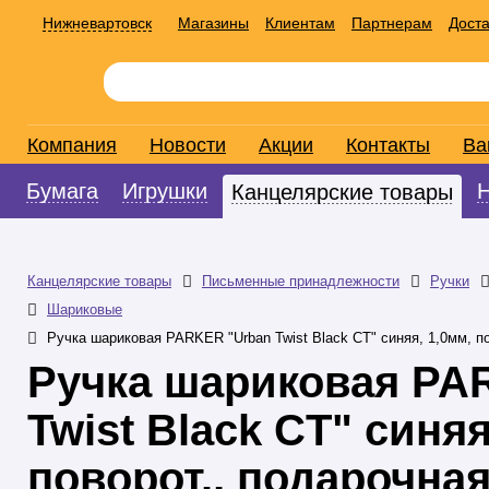
Нижневартовск
Магазины
Клиентам
Партнерам
Доста
Компания
Новости
Акции
Контакты
Ва
Бумага
Игрушки
Канцелярские товары
Канцелярские товары
Письменные принадлежности
Ручки
Шариковые
Ручка шариковая PARKER "Urban Twist Black СT" синяя, 1,0мм, по
Ручка шариковая PA
Twist Black СT" синяя
поворот., подарочна