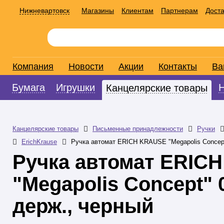
Нижневартовск
Магазины
Клиентам
Партнерам
Доста
Компания
Новости
Акции
Контакты
Ва
Бумага
Игрушки
Канцелярские товары
Канцелярские товары
Письменные принадлежности
Ручки
ErichKrause
Ручка автомат ERICH KRAUSE "Megapolis Concept"
Ручка автомат ERIC
"Megapolis Concept" 0
держ., черный