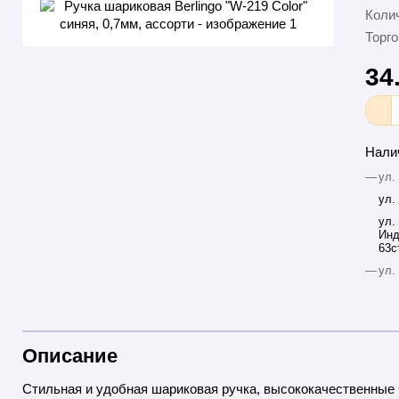
Колич
Торго
34
Нали
—
ул.
ул.
ул.
Инд
63с
—
ул.
Описание
Стильная и удобная шариковая ручка, высококачественные 