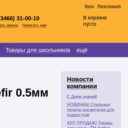
Вход
Регистрация
В корзине
(3466) 31-00-10
пусто
ать звонок
Написать нам
Товары для школьников
ещё
Новости
компании
fir 0.5мм
С Днем знаний!
НОВИНКА! Стильные
пеналы-косметички для
подростков
ХИТ ПРОДАЖ! Товары
для школы ТМ Hatber