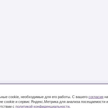
ьные cookie, необходимые для его работы. С вашего
согласия
на
е cookie и сервис Яндекс.Метрика для анализа посещаемости 
кции
Контакты
Вакансии
Прайс
етствии с
политикой конфиденциальности
.