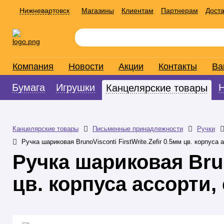
Нижневартовск
Магазины
Клиентам
Партнерам
Доста
Компания
Новости
Акции
Контакты
Ва
Бумага
Игрушки
Канцелярские товары
Канцелярские товары
Письменные принадлежности
Ручки
Ручка шариковая BrunoVisconti FirstWrite.Zefir 0.5мм цв. корпуса 
Ручка шариковая Bruno
цв. корпуса ассорти,