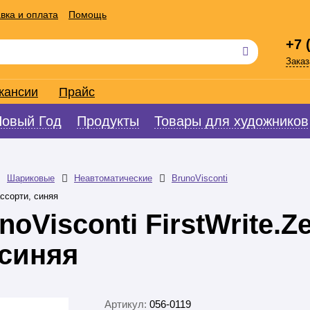
вка и оплата
Помощь
+7 
Заказ
кансии
Прайс
Новый Год
Продукты
Товары для художников
Шариковые
Неавтоматические
BrunoVisconti
ассорти, синяя
Visconti FirstWrite.Ze
 синяя
Артикул:
056-0119