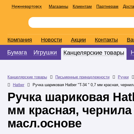
Нижневартовск
Магазины
Клиентам
Партнерам
Доста
Компания
Новости
Акции
Контакты
Ва
Бумага
Игрушки
Канцелярские товары
Канцелярские товары
Письменные принадлежности
Ручки
Hatber
Ручка шариковая Hatber "T-34 " 0,7 мм красная, черни
Ручка шариковая Hatbe
мм красная, чернила
масл.основе