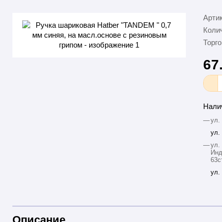
Арти
Колич
Торго
67
Нали
—
ул.
ул.
—
ул.
Инд
63с
ул.
Описание