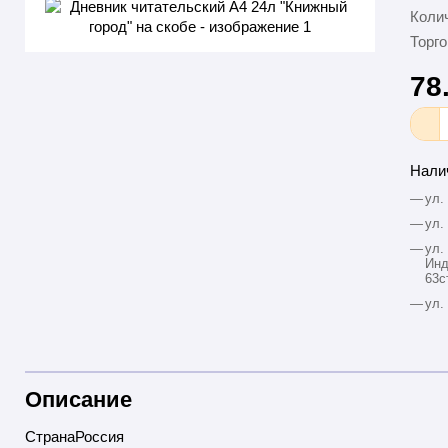
Колич
Торго
78
Нали
—
ул.
—
ул.
—
ул.
Инд
63с
—
ул.
Описание
СтранаРоссия