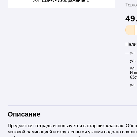
Торго
49
Нали
—
ул.
ул.
ул.
Инд
63с
ул.
Описание
Предметная тетрадь используется в старших классах. Облож
матовой ламинацией и скругленными углами надолго сохран