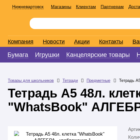
Нижневартовск
Магазины
Клиентам
Партнерам
Доста
Компания
Новости
Акции
Контакты
Ва
Бумага
Игрушки
Канцелярские товары
Товары для школьников
Тетради
Предметные
Тетрадь А
Тетрадь А5 48л. клет
"WhatsBook" АЛГЕБ
Арти
Колич